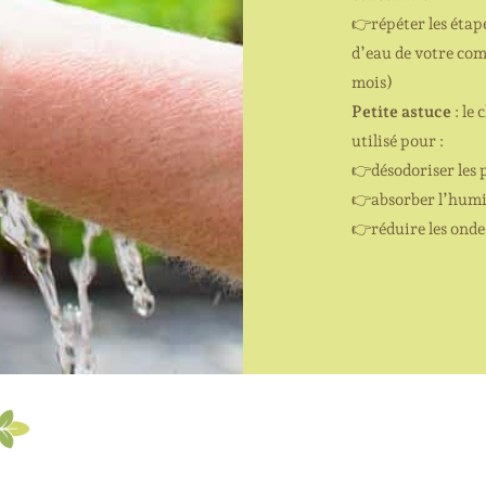
👉
répéter les étape
d’eau de votre co
mois)
Petite astuce
: le
utilisé pour :
👉
désodoriser les 
👉
absorber l’humi
👉
réduire les ond