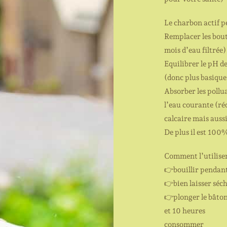
Le charbon actif p
Remplacer les bout
mois d’eau filtrée)
Equilibrer le pH d
(donc plus basique
Absorber les pollu
l’eau courante (ré
calcaire mais aussi
De plus il est 100
Comment l’utiliser
👉
bouillir pendan
👉
bien laisser séc
👉
plonger le bâton
et 10 heures
consommer