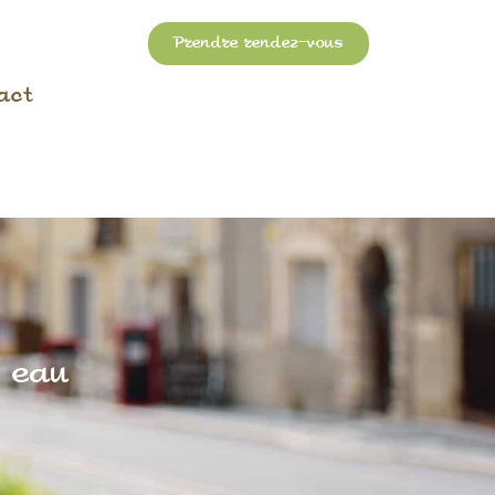
Prendre rendez-vous
act
’ eau