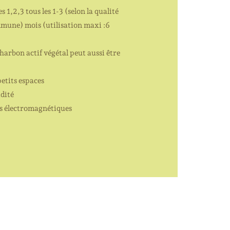
s 1,2,3 tous les 1-3 (selon la qualité
mmune) mois (utilisation maxi :6
 charbon actif végétal peut aussi être
petits espaces
dité
es électromagnétiques