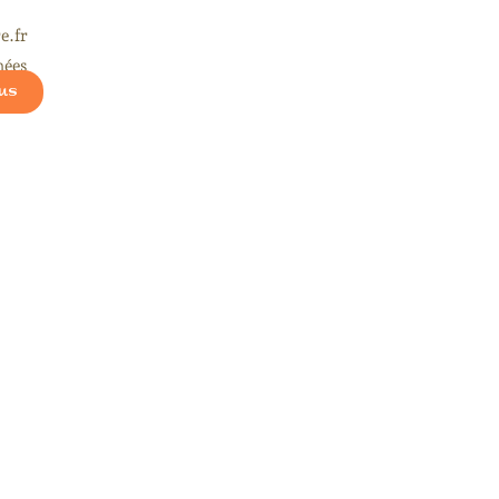
e.fr
nées
us