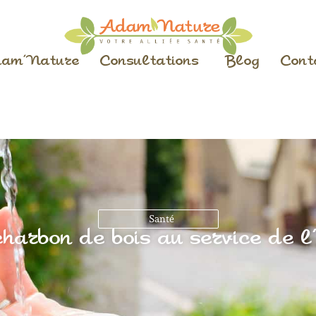
am’Nature
Consultations
Blog
Cont
Santé
harbon de bois au service de l