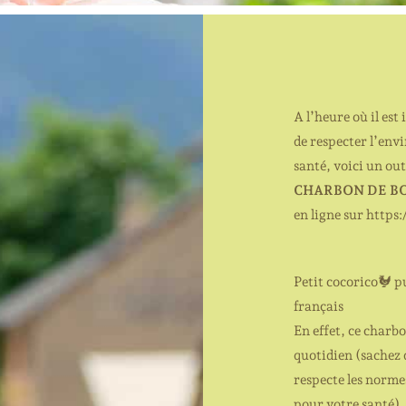
A l’heure où il est
de respecter l’env
santé, voici un outi
CHARBON DE BO
en ligne sur https:
Petit cocorico
🐓
pu
français
En effet, ce charbo
quotidien (sachez 
respecte les normes
pour votre santé)