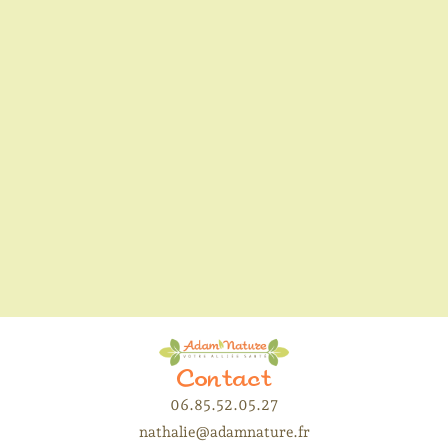
Le charbon de bois au service de l’ eau
Contact
06.85.52.05.27
nathalie@adamnature.fr